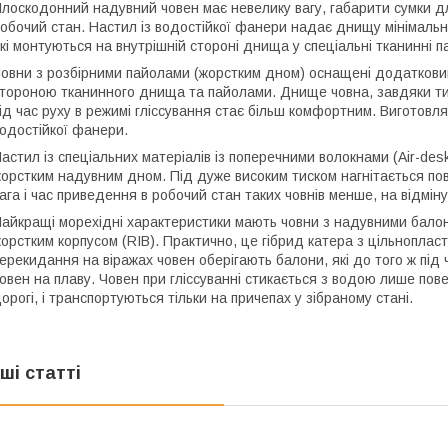
лоскодонний надувний човен має невелику вагу, габарити сумки дл
обочий стан. Настил із водостійкої фанери надає днищу мінімальн
кі монтуються на внутрішній стороні днища у спеціальні тканинні п
овни з розбірними пайолами (жорстким дном) оснащені додатков
тороною тканинного днища та пайолами. Днище човна, завдяки тиску
ід час руху в режимі гліссування стає більш комфортним. Виготов
одостійкої фанери.
астил із спеціальних матеріалів із поперечними волокнами (Air-desk
орстким надувним дном. Під дуже високим тиском нагнітається пов
ага і час приведення в робочий стан таких човнів менше, на відміну
айкращі морехідні характеристики мають човни з надувними балона
орстким корпусом (RIB). Практично, це гібрид катера з цільноплас
ерекидання на віражах човен оберігають балони, які до того ж пі
овен на плаву. Човен при гліссуванні стикається з водою лише по
орогі, і транспортуються тільки на причепах у зібраному стані.
нші статті