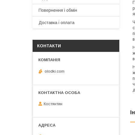
П
р
Повернення і обмін
я
Ч
Доставка і оплата
с
п
в
КОНТАКТИ
Н
ж
в
Н
olodki.com
ж
п
ч
д
Костянтин
І