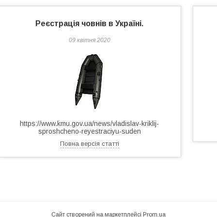
Реєстрація човнів в Україні.
09 квітня 2020
https://www.kmu.gov.ua/news/vladislav-kriklij-
sproshcheno-reyestraciyu-suden
Повна версія статті
Сайт створений на маркетплейсі
Prom.ua