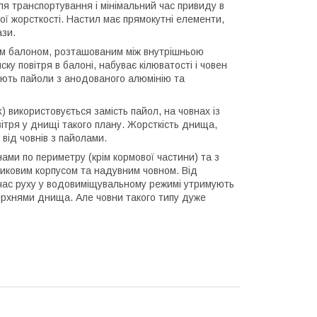
я транспортування і мінімальний час привиду в
ої жорсткості. Настил має прямокутні елементи,
ази.
им балоном, розташованим між внутрішньою
 повітря в балоні, набуває кілюватості і човен
ляють пайоли з анодованого алюмінію та
) використовується замість пайол, на човнах із
ітря у днищі такого плану. Жорсткість днища,
 від човнів з пайолами.
ми по периметру (крім кормової частини) та з
тиковим корпусом та надувним човном. Від
д час руху у водовиміщувальному режимі утримують
верхнями днища. Але човни такого типу дуже