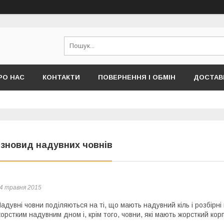
РО НАС
КОНТАКТИ
ПОВЕРНЕННЯ І ОБМІН
ДОСТАВК
ізновид надувних човнів
4 травня 2015
адувні човни поділяються на ті, що мають надувний кіль і розбірні 
орстким надувним дном і, крім того, човни, які мають жорсткий корп