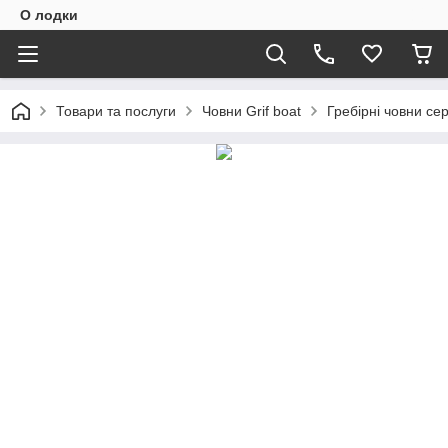
О лодки
Товари та послуги
Човни Grif boat
Гребірні човни сері