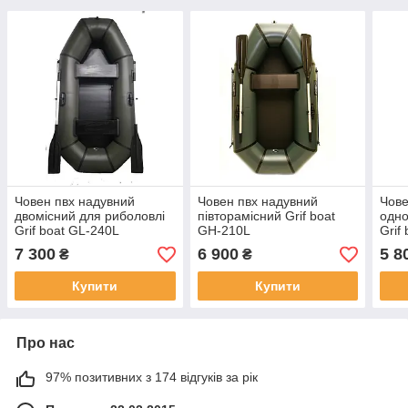
Човен пвх надувний
Човен пвх надувний
Чове
двомісний для риболовлі
півторамісний Grif boat
одно
Grif boat GL-240L
GH-210L
Grif
7 300
6 900
5 8
₴
₴
Купити
Купити
Про нас
97% позитивних з 174 відгуків за рік