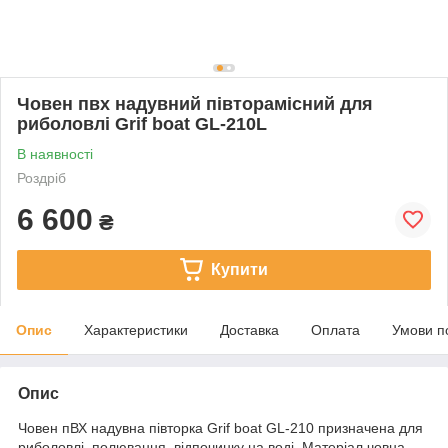
Човен пвх надувний півторамісний для
риболовлі Grif boat GL-210L
В наявності
Роздріб
6 600
₴
Купити
Опис
Характеристики
Доставка
Оплата
Умови п
Опис
Човен пВХ надувна півторка Grif boat GL-210 призначена для
риболовлі, полювання, відпочинку на воді. Матеріал човна