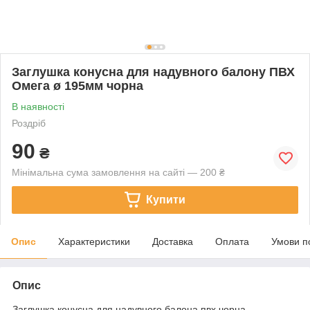
Заглушка конусна для надувного балону ПВХ
Омега ø 195мм чорна
В наявності
Роздріб
90
₴
Мінімальна сума замовлення на сайті — 200 ₴
Купити
Опис
Характеристики
Доставка
Оплата
Умови п
Опис
Заглушка конусна для надувного балона пвх чорна