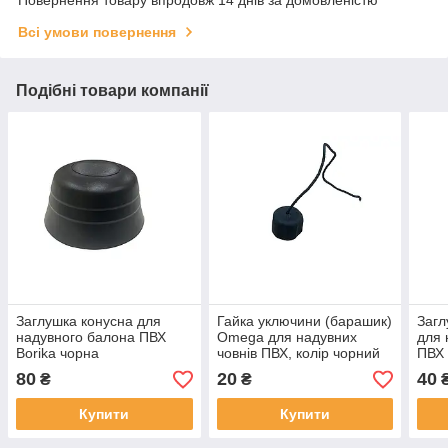
Всі умови повернення
Подібні товари компанії
Заглушка конусна для
Гайка уключини (барашик)
Загл
надувного балона ПВХ
Omega для надувних
для 
Borika чорна
човнів ПВХ, колір чорний
ПВХ 
80
20
40
₴
₴
Купити
Купити