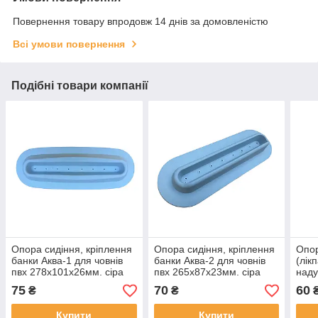
Повернення товару впродовж 14 днів за домовленістю
Всі умови повернення
Подібні товари компанії
Опора сидіння, кріплення
Опора сидіння, кріплення
Опор
банки Аква-1 для човнів
банки Аква-2 для човнів
(лік
пвх 278х101х26мм. сіра
пвх 265х87х23мм. сіра
наду
155х
75
70
60
₴
₴
Купити
Купити