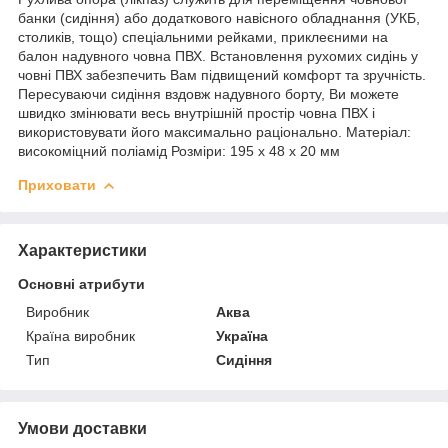
банки (сидіння) або додаткового навісного обладнання (УКБ,
столиків, тощо) спеціальними рейками, приклеєними на
балон надувного човна ПВХ. Встановлення рухомих сидінь у
човні ПВХ забезпечить Вам підвищений комфорт та зручність.
Пересуваючи сидіння вздовж надувного борту, Ви можете
швидко змінювати весь внутрішній простір човна ПВХ і
використовувати його максимально раціонально. Матеріал:
високоміцний поліамід Розміри: 195 х 48 х 20 мм
Приховати
Характеристики
Основні атрибути
Виробник
Аква
Країна виробник
Україна
Тип
Сидіння
Умови доставки