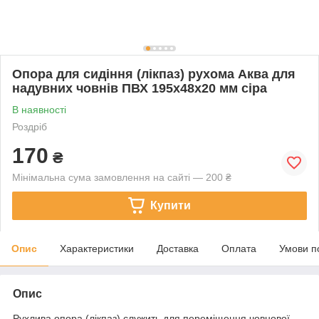
Опора для сидіння (лікпаз) рухома Аква для
надувних човнів ПВХ 195х48х20 мм сіра
В наявності
Роздріб
170
₴
Мінімальна сума замовлення на сайті — 200 ₴
Купити
Опис
Характеристики
Доставка
Оплата
Умови п
Опис
Рухлива опора (лікпаз) служить для переміщення човнової