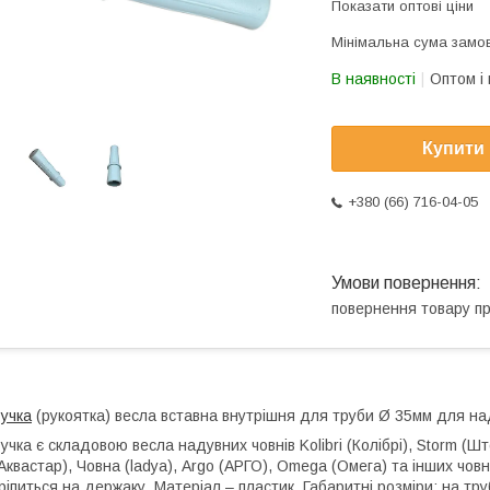
Показати оптові ціни
Мінімальна сума замов
В наявності
Оптом і 
Купити
+380 (66) 716-04-05
повернення товару п
учка
(рукоятка) весла вставна внутрішня для труби Ø 35мм для на
учка є складовою весла надувних човнів Kolibri (Колібрі), Storm (Шт
Аквастар), Човна (ladya), Argo (АРГО), Omega (Омега) та інших чов
ріпиться на держаку. Матеріал – пластик. Габаритні розміри: на тру