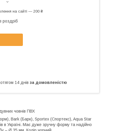
лення на сайті — 200 ₴
в роздріб
ротягом 14 днів
за домовленістю
дувних човнів ПВХ
орм), Bark (Барк), Sportex (Спортекс), Aqua Star
нів в Україні. Має дуже зручну форму та надійно
бу – Ø 35 мм. Колір чорний.