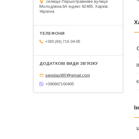
cелище Першотравневе вулиця
Молодіжна,6А індекс 62465, Харків,
Україна
Х
+380 (66) 716-04-05
В
seredas997@gmail.com
К
+380667160405
І
Ц