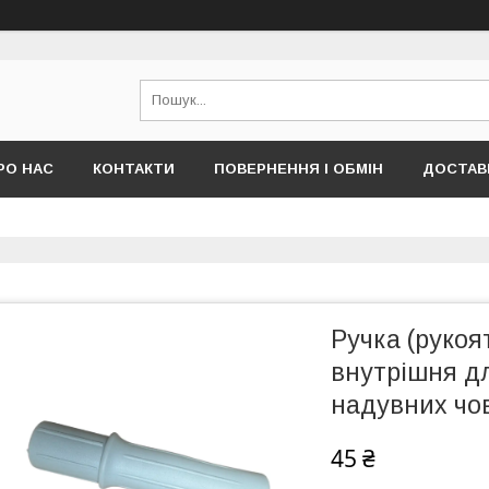
РО НАС
КОНТАКТИ
ПОВЕРНЕННЯ І ОБМІН
ДОСТАВК
Ручка (рукоя
внутрішня д
надувних чов
45 ₴