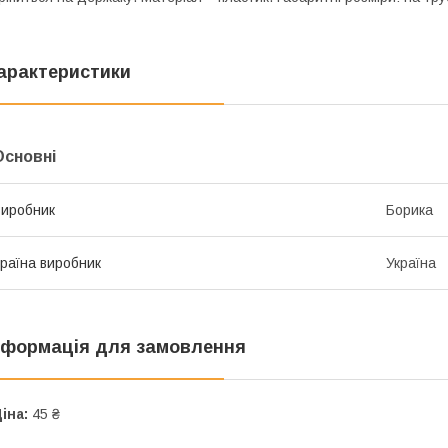
арактеристики
Основні
иробник
Борика
раїна виробник
Україна
нформація для замовлення
іна:
45 ₴