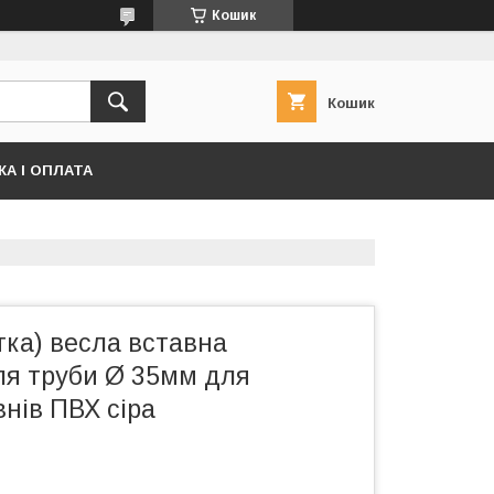
Кошик
Кошик
А І ОПЛАТА
тка) весла вставна
ля труби Ø 35мм для
нів ПВХ сіра