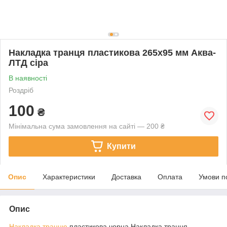
Накладка транця пластикова 265х95 мм Аква-
ЛТД сіра
В наявності
Роздріб
100
₴
Мінімальна сума замовлення на сайті — 200 ₴
Купити
Опис
Характеристики
Доставка
Оплата
Умови п
Опис
Накладка транцю
пластикова чорна Накладка транця