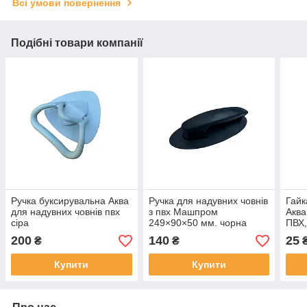
Всі умови повернення
Подібні товари компанії
Ручка буксирувальна Аква
Ручка для надувних човнів
Гайк
для надувних човнів пвх
з пвх Машпром
Аква
сіра
249×90×50 мм. чорна
ПВХ,
200
140
25
₴
₴
Купити
Купити