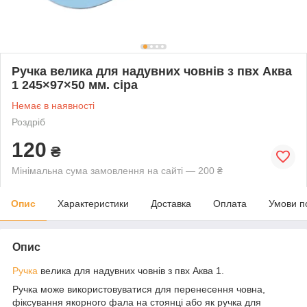
Ручка велика для надувних човнів з пвх Аква
1 245×97×50 мм. сіра
Немає в наявності
Роздріб
120
₴
Мінімальна сума замовлення на сайті — 200 ₴
Опис
Характеристики
Доставка
Оплата
Умови п
Опис
Ручка
велика для надувних човнів з пвх Аква 1.
Ручка може використовуватися для перенесення човна,
фіксування якорного фала на стоянці або як ручка для