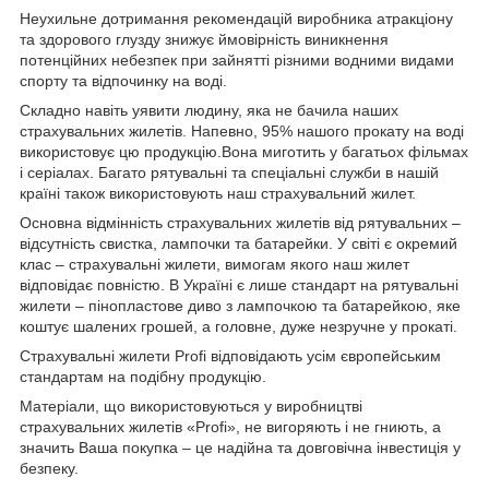
Неухильне дотримання рекомендацій виробника атракціону
та здорового глузду знижує ймовірність виникнення
потенційних небезпек при зайнятті різними водними видами
спорту та відпочинку на воді.
Складно навіть уявити людину, яка не бачила наших
страхувальних жилетів. Напевно, 95% нашого прокату на воді
використовує цю продукцію.Вона миготить у багатьох фільмах
і серіалах. Багато рятувальні та спеціальні служби в нашій
країні також використовують наш страхувальний жилет.
Основна відмінність страхувальних жилетів від рятувальних –
відсутність свистка, лампочки та батарейки. У світі є окремий
клас – страхувальні жилети, вимогам якого наш жилет
відповідає повністю. В Україні є лише стандарт на рятувальні
жилети – пінопластове диво з лампочкою та батарейкою, яке
коштує шалених грошей, а головне, дуже незручне у прокаті.
Страхувальні жилети Profi відповідають усім європейським
стандартам на подібну продукцію.
Матеріали, що використовуються у виробництві
страхувальних жилетів «Profi», не вигоряють і не гниють, а
значить Ваша покупка – це надійна та довговічна інвестиція у
безпеку.