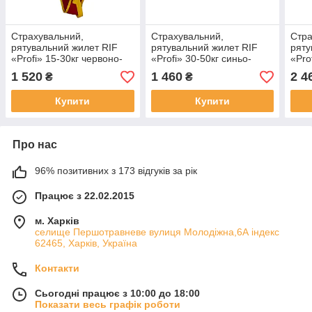
Страхувальний,
Страхувальний,
Стра
рятувальний жилет RIF
рятувальний жилет RIF
ряту
«Profi» 15-30кг червоно-
«Profi» 30-50кг синьо-
«Pro
жовтий
жовтий
жовт
1 520
1 460
2 4
₴
₴
Купити
Купити
Про нас
96% позитивних з 173 відгуків за рік
Працює з 22.02.2015
м. Харків
cелище Першотравневе вулиця Молодіжна,6А індекс
62465, Харків, Україна
Контакти
Сьогодні працює з 10:00 до 18:00
Показати весь графік роботи