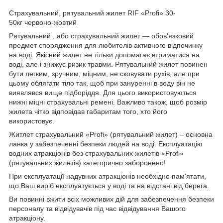
Страхувальний, рятувальний жилет RIF «Profi» 30-
50кг червоно-жовтий
Рятувальний , або страхувальний жилет — обов'язковий
предмет спорядження для любителів активного відпочинку
на воді. Якісний жилет не тільки допомагає втриматися на
воді, але і знижує ризик травми. Рятувальний жилет повинен
бути легким, зручним, міцним, не сковувати рухів, але при
цьому облягати тіло так, щоб при зануренні в воду він не
виявлявся вище підборіддя. Для цього використовуються
нижні міцні страхувальні ремені. Важливо також, щоб розмір
жилета чітко відповідав габаритам того, хто його
використовує.
Житлет страхувальний «Profi» (рятувальний жилет) – основна
ланка у забезпеченні безпеки людей на воді. Експлуатацію
водних атракціонів без страхувальних жилетів «Profi»
(рятувальних жилетів) категорично заборонено!
При експлуатації надувних атракціонів необхідно пам'ятати,
що Ваш виріб експлуатується у воді та на відстані від берега.
Ви повинні вжити всіх можливих дій для забезпечення безпеки
персоналу та відвідувачів під час відвідування Вашого
атракціону.