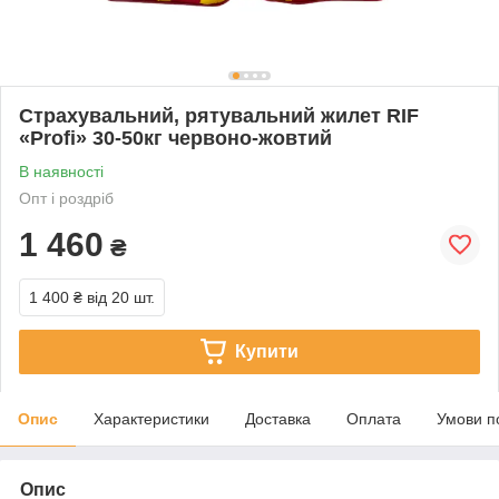
Страхувальний, рятувальний жилет RIF
«Profi» 30-50кг червоно-жовтий
В наявності
Опт і роздріб
1 460
₴
1 400 ₴
від 20 шт.
Купити
Опис
Характеристики
Доставка
Оплата
Умови п
Опис