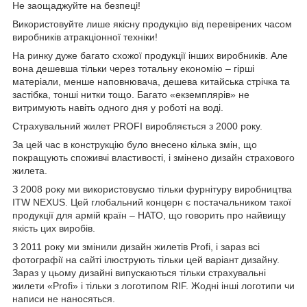
Не заощаджуйте на безпеці!
Використовуйте лише якісну продукцію від перевірених часом
виробників атракціонної техніки!
На ринку дуже багато схожої продукції інших виробників. Але
вона дешевша тільки через тотальну економію – гірші
матеріали, менше наповнювача, дешева китайська стрічка та
застібка, тонші нитки тощо. Багато «екземплярів» не
витримують навіть одного дня у роботі на воді.
Страхувальний жилет PROFI виробляється з 2000 року.
За цей час в конструкцію було внесено кілька змін, що
покращують споживчі властивості, і змінено дизайн страхового
жилета.
З 2008 року ми використовуємо тільки фурнітуру виробництва
ITW NEXUS. Цей глобальний концерн є постачальником такої
продукції для армій країн – НАТО, що говорить про найвищу
якість цих виробів.
З 2011 року ми змінили дизайн жилетів Profi, і зараз всі
фотографії на сайті ілюструють тільки цей варіант дизайну.
Зараз у цьому дизайні випускаються тільки страхувальні
жилети «Profi» і тільки з логотипом RIF. Жодні інші логотипи чи
написи не наносяться.