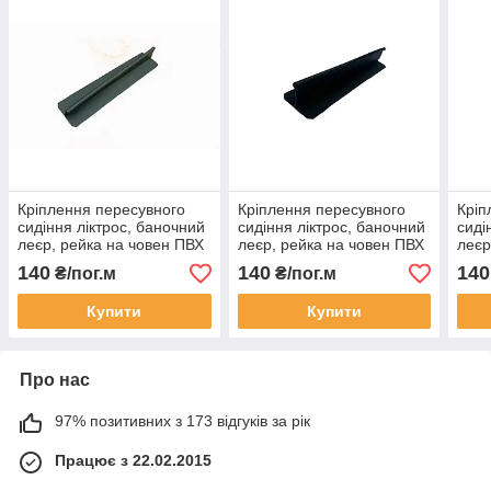
Кріплення пересувного
Кріплення пересувного
Кріп
сидіння ліктрос, баночний
сидіння ліктрос, баночний
сиді
леєр, рейка на човен ПВХ
леєр, рейка на човен ПВХ
леєр
Хакі будь-який розмір
Чорний будь-який розмір
Зеле
140
140
140
₴/пог.м
₴/пог.м
Купити
Купити
Про нас
97% позитивних з 173 відгуків за рік
Працює з 22.02.2015