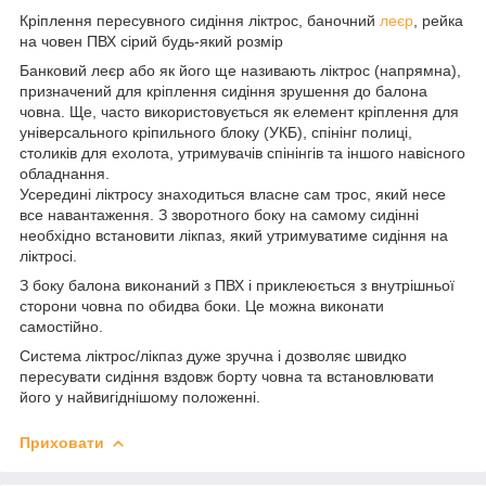
Кріплення пересувного сидіння ліктрос, баночний
леєр
, рейка
на човен ПВХ сірий будь-який розмір
Банковий леєр або як його ще називають ліктрос (напрямна),
призначений для кріплення сидіння зрушення до балона
човна. Ще, часто використовується як елемент кріплення для
універсального кріпильного блоку (УКБ), спінінг полиці,
столиків для ехолота, утримувачів спінінгів та іншого навісного
обладнання.
Усередині ліктросу знаходиться власне сам трос, який несе
все навантаження. З зворотного боку на самому сидінні
необхідно встановити лікпаз, який утримуватиме сидіння на
ліктросі.
З боку балона виконаний з ПВХ і приклеюється з внутрішньої
сторони човна по обидва боки. Це можна виконати
самостійно.
Система ліктрос/лікпаз дуже зручна і дозволяє швидко
пересувати сидіння вздовж борту човна та встановлювати
його у найвигіднішому положенні.
Приховати