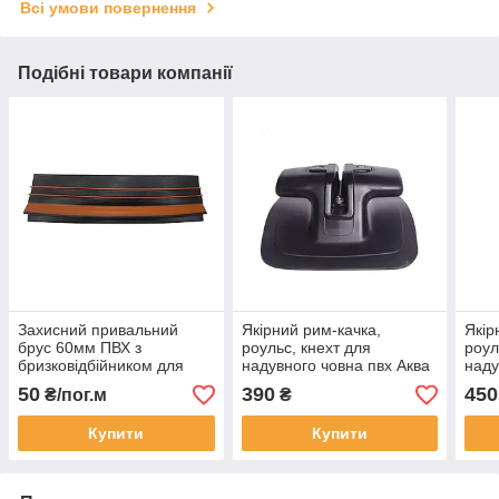
Всі умови повернення
Подібні товари компанії
Захисний привальний
Якірний рим-качка,
Якір
брус 60мм ПВХ з
роульс, кнехт для
роул
бризковідбійником для
надувного човна пвх Аква
наду
надувного човна чорний з
чорний
сіри
50
390
450
₴/пог.м
₴
помаранчевими смужками
Купити
Купити