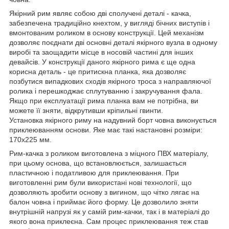
Якірний рим являє собою дві сполучені деталі - качка,
забезпечена традиційно кнехтом, у вигляді бічних виступів і
вмонтованим роликом в основу конструкції. Цей механізм
дозволяє поєднати дві основні деталі якірного вузла в одному
виробі та заощадити місце в носовій частині для інших
девайсів. У конструкції даного якірного рима є ще одна
корисна деталь - це притискна планка, яка дозволяє
позбутися випадкових сходів якірного троса з направляючої
ролика і перешкоджає сплутуванню і закручування фала.
Якщо при експлуатації рима планка вам не потрібна, ви
можете її зняти, відкрутивши кріпильні гвинти.
Установка якірного риму на надувний борт човна виконується
приклеюванням основи. Яке має такі настановні розміри:
170х225 мм.
Рим-качка з роликом виготовлена з міцного ПВХ матеріалу,
при цьому основа, що встановлюється, залишається
пластичною і податливою для приклеювання. При
виготовленні рим були використані нові технології, що
дозволяють зробити основу з вигином, що чітко лягає на
балон човна і приймає його форму. Це дозволило зняти
внутрішній напрузі як у самій рим-качки, так і в матеріалі до
якого вона приклеєна. Сам процес приклеювання теж став