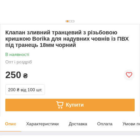
Клапан зливний транцевий з різьбовою
кришкою Borika для надувних човнів із ПВХ
під транець 18мм чорний
В наявності
Опт і роздріб
250
₴
200 ₴
від 100 шт.
Купити
Опис
Характеристики
Доставка
Оплата
Умови п