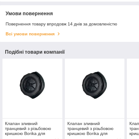
Умови повернення
Повернення товару впродовж 14 днів за домовленістю
Всі умови повернення
Подібні товари компанії
Клапан зливний
Клапан зливний
Клап
транцевий з різьбовою
транцевий з різьбовою
тран
кришкою Borika для
кришкою Borika для
криш
надувних човнів із ПВХ під
надувних човнів із ПВХ під
наду