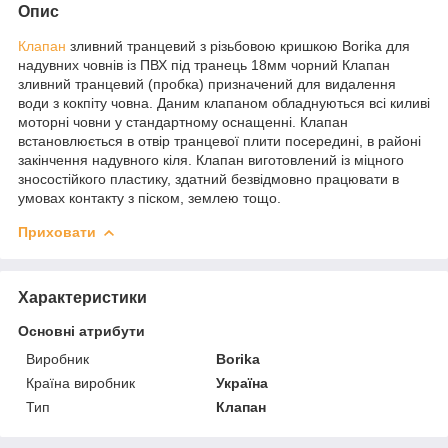
Опис
Клапан
зливний транцевий з різьбовою кришкою Borika для
надувних човнів із ПВХ під транець 18мм чорний Клапан
зливний транцевий (пробка) призначений для видалення
води з кокпіту човна. Даним клапаном обладнуються всі киливі
моторні човни у стандартному оснащенні. Клапан
встановлюється в отвір транцевої плити посередині, в районі
закінчення надувного кіля. Клапан виготовлений із міцного
зносостійкого пластику, здатний безвідмовно працювати в
умовах контакту з піском, землею тощо.
Приховати
Характеристики
Основні атрибути
Виробник
Borika
Країна виробник
Україна
Тип
Клапан