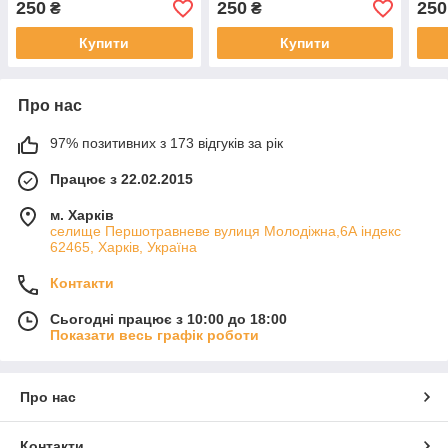
250
250
250
₴
₴
транець 21мм чорний
транець 24мм чорний
тран
Купити
Купити
Про нас
97% позитивних з 173 відгуків за рік
Працює з 22.02.2015
м. Харків
cелище Першотравневе вулиця Молодіжна,6А індекс
62465, Харків, Україна
Контакти
Сьогодні працює з 10:00 до 18:00
Показати весь графік роботи
Про нас
Контакти