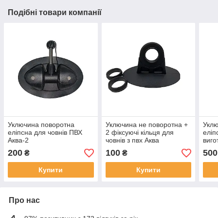
Подібні товари компанії
Уключина поворотна
Уключина не поворотна +
Уклю
еліпсна для човнів ПВХ
2 фіксуючі кільця для
еліп
Аква-2
човнів з пвх Аква
виго
245 
200
100
500
₴
₴
Купити
Купити
Про нас