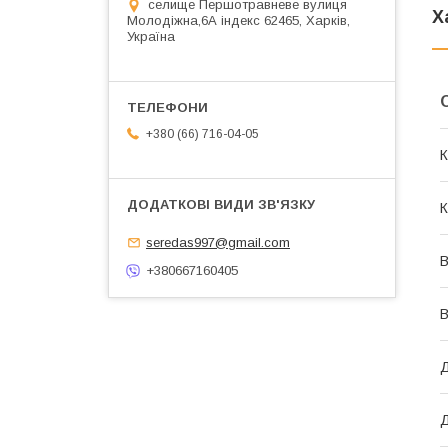
cелище Першотравневе вулиця
Х
Молодіжна,6А індекс 62465, Харків,
Україна
+380 (66) 716-04-05
К
К
seredas997@gmail.com
В
+380667160405
В
Д