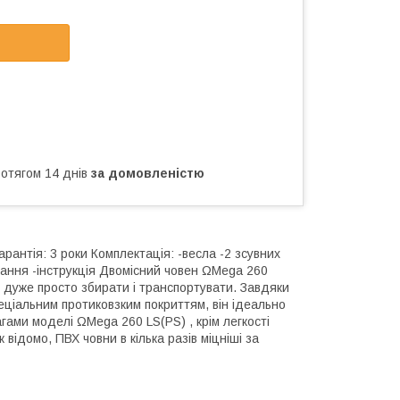
ротягом 14 днів
за домовленістю
Гарантія: 3 роки Комплектація: -весла -2 зсувних
ання -інструкція Двомісний човен ΩMega 260
ї дуже просто збирати і транспортувати. Завдяки
пеціальним протиковзким покриттям, він ідеально
гами моделі ΩMega 260 LS(PS) , крім легкості
 відомо, ПВХ човни в кілька разів міцніші за