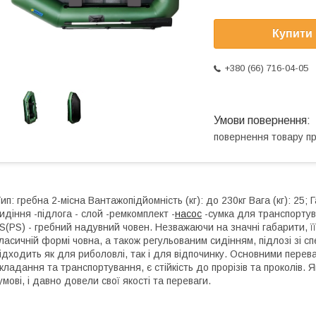
Купити
+380 (66) 716-04-05
повернення товару п
ип: гребна 2-місна Вантажопідйомність (кг): до 230кг Вага (кг): 25; 
идіння -підлога - слой -ремкомплект -
насос
-сумка для транспортув
S(PS) - гребний надувний човен. Незважаючи на значні габарити, ї
ласичній формі човна, а також регульованим сидінням, підлозі зі с
ідходить як для риболовлі, так і для відпочинку. Основними перева
кладання та транспортування, є стійкість до прорізів та проколів. Як
умові, і давно довели свої якості та переваги.