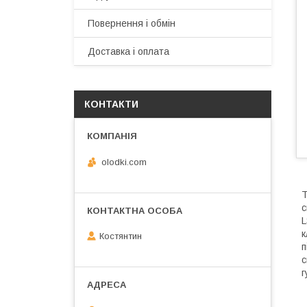
Повернення і обмін
Доставка і оплата
КОНТАКТИ
olodki.com
Т
с
L
к
Костянтин
п
с
г