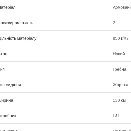
атеріал
Армован
асажиромісткість
2
ільність матеріалу
950 г/м2
Стан
Новий
ип
Гребна
ип сидіння
Жорстке
Ширина
130 см
иробник
L&L