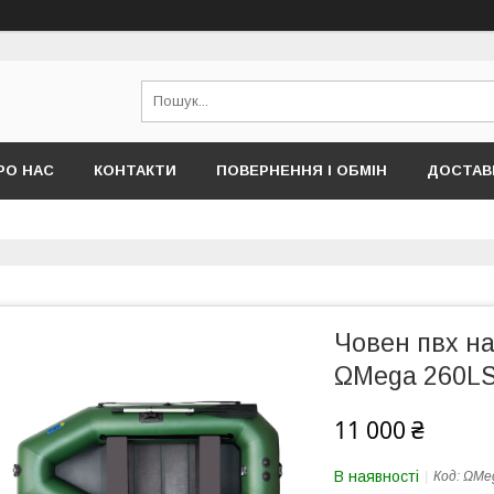
РО НАС
КОНТАКТИ
ПОВЕРНЕННЯ І ОБМІН
ДОСТАВК
Човен пвх н
ΩMega 260LS
11 000 ₴
В наявності
Код:
ΩMeg