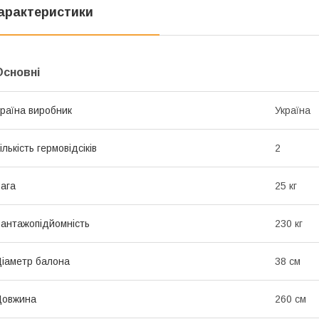
арактеристики
Основні
раїна виробник
Україна
ількість гермовідсіків
2
ага
25 кг
антажопідйомність
230 кг
іаметр балона
38 см
Довжина
260 см