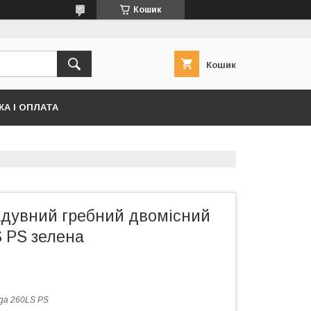
Кошик
Кошик
А І ОПЛАТА
адувний гребний двомісний
 PS зелена
a 260LS PS