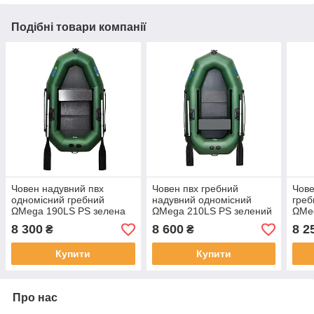
Подібні товари компанії
Човен надувний пвх
Човен пвх гребний
Чове
одномісний гребний
надувний одномісний
греб
ΩMega 190LS PS зелена
ΩMega 210LS PS зелений
ΩMe
8 300
8 600
8 2
₴
₴
Купити
Купити
Про нас