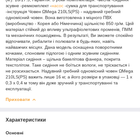
зсувне -ремкомплект -
насос
-сумка для транспортування
-інструкція Човен ΩMega 210LS(PS) - надувний гребний
одномісний човен. Вона виготовлена з міцного ПВХ
(виробництво - Корея або Німеччина) щільністю 850 гр/м. Цей
матеріал стійкий до впливу ультрафіолетових променів, ПММ
та механічних пошкоджень. В результаті, Ви зможете спокійно
відпочивати, рибалити і полювати в будь-яких, навіть
найважчих місцях. Дана модель оснащена поворотними
кочками, слоновим підлогою і одним зсувним сидінням.
Матеріал сидіння – щільна бакелітова фанера, покрита
текстолітом. Таке сидіння не боїться вологи, не тріскається і
не розсихається. Надувний гребний одномісний човен ΩMega
210LS(PS) важить лише 16 кг, а його розміри в упаковці — 1 х
0,3 х 0,4 м тому він дуже зручний у транспортуванні та
експлуатації.
Приховати
Характеристики
Основні