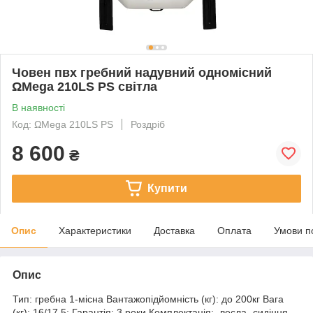
Човен пвх гребний надувний одномісний
ΩMega 210LS PS світла
В наявності
Код: ΩMega 210LS PS
Роздріб
8 600
₴
Купити
Опис
Характеристики
Доставка
Оплата
Умови п
Опис
Тип: гребна 1-місна Вантажопідйомність (кг): до 200кг Вага
(кг): 16/17.5; Гарантія: 3 роки Комплектація: -весла -сидіння