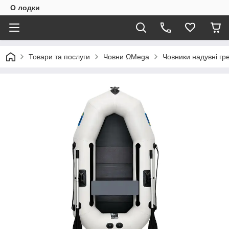
О лодки
Товари та послуги
Човни ΩMega
Човники надувні гр